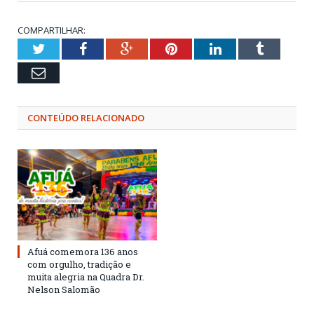
COMPARTILHAR:
Twitter
Facebook
Google+
Pinterest
LinkedIn
Tumblr
Email
CONTEÚDO RELACIONADO
Afuá comemora 136 anos
com orgulho, tradição e
muita alegria na Quadra Dr.
Nelson Salomão