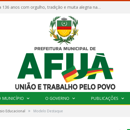
Afuá comemora 136 anos com orgulho, tradição e muita alegria na Quadra Dr. Nelson Salomão
 MUNICÍPIO
O GOVERNO
PUBLICAÇÕES
»
ósio Educacional
Modelo Destaque