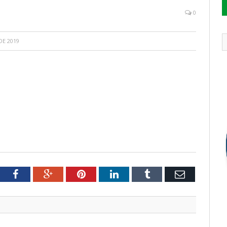
0
DE 2019
tter
Facebook
Google+
Pinterest
LinkedIn
Tumblr
Email