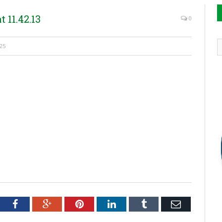
 11.42.13
0
25
tter
Facebook
Google+
Pinterest
LinkedIn
Tumblr
Email