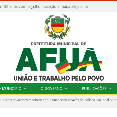
Afuá comemora 136 anos com orgulho, tradição e muita alegria na Quadra Dr. Nelson Salomão
 MUNICÍPIO
O GOVERNO
PUBLICAÇÕES
ulturais afuaenses recebem apoio financeiro através da Política Nacional Aldi