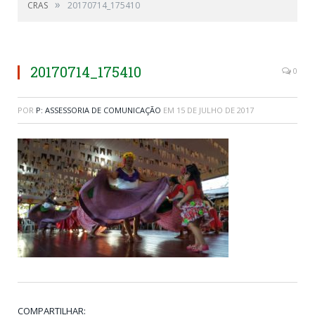
»
CRAS
20170714_175410
20170714_175410
0
POR
P: ASSESSORIA DE COMUNICAÇÃO
EM
15 DE JULHO DE 2017
COMPARTILHAR: