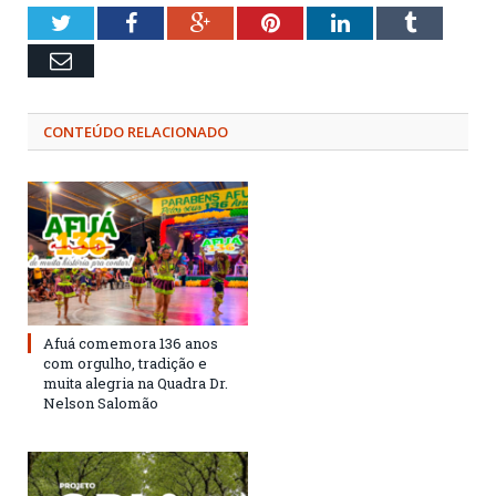
Twitter
Facebook
Google+
Pinterest
LinkedIn
Tumblr
Email
CONTEÚDO RELACIONADO
Afuá comemora 136 anos
com orgulho, tradição e
muita alegria na Quadra Dr.
Nelson Salomão