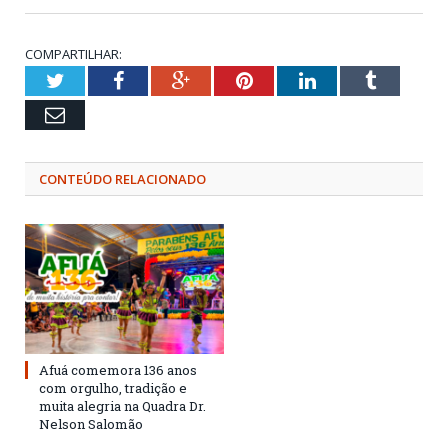
COMPARTILHAR:
Twitter
Facebook
Google+
Pinterest
LinkedIn
Tumblr
Email
CONTEÚDO RELACIONADO
Afuá comemora 136 anos
com orgulho, tradição e
muita alegria na Quadra Dr.
Nelson Salomão