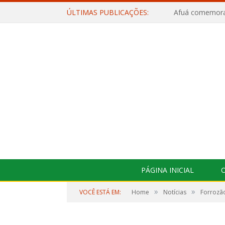
ÚLTIMAS PUBLICAÇÕES:
PÁGINA INICIAL
O
»
»
VOCÊ ESTÁ EM:
Home
Notícias
Forrozã