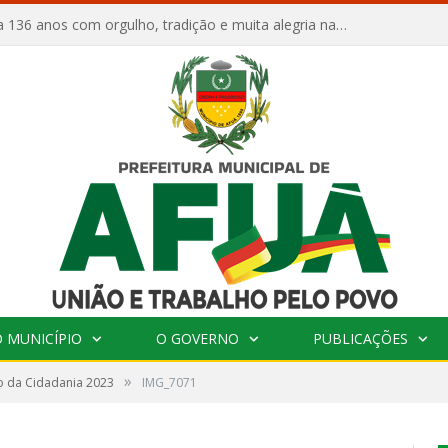
Afuá comemora 136 anos com orgulho, tradição e muita alegria na Quadra Dr. Nelson Salomão
 MUNICÍPIO
O GOVERNO
PUBLICAÇÕES
»
o da Cidadania 2023
IMG_7071