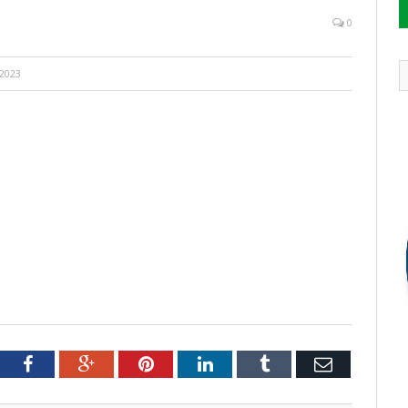
0
2023
tter
Facebook
Google+
Pinterest
LinkedIn
Tumblr
Email