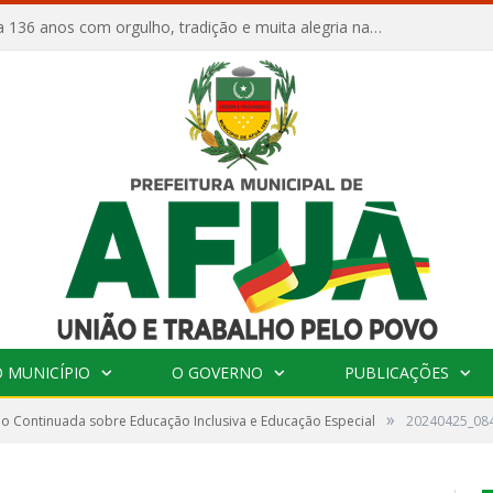
Afuá comemora 136 anos com orgulho, tradição e muita alegria na Quadra Dr. Nelson Salomão
 MUNICÍPIO
O GOVERNO
PUBLICAÇÕES
»
 Continuada sobre Educação Inclusiva e Educação Especial
20240425_08