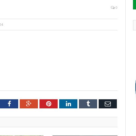
0
24
tter
Facebook
Google+
Pinterest
LinkedIn
Tumblr
Email