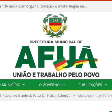
Afuá comemora 136 anos com orgulho, tradição e muita alegria na Quadra Dr. Nelson Salomão
 MUNICÍPIO
O GOVERNO
PUBLICAÇÕES
»
 21ª Copa do Mundo de Futsal Dr. Nelson Salomão
WhatsApp Image 2019-10