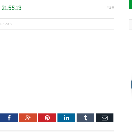
21.55.13
0
DE 2019
tter
Facebook
Google+
Pinterest
LinkedIn
Tumblr
Email