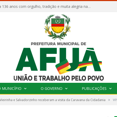
Afuá comemora 136 anos com orgulho, tradição e muita alegria na Quadra Dr. Nelson Salomão
 MUNICÍPIO
O GOVERNO
PUBLICAÇÕES
»
 Vieirinha e Salvadorzinho receberam a visita da Caravana da Cidadania
Wh