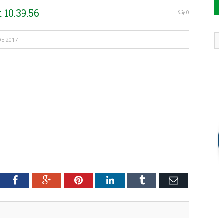
10.39.56
0
E 2017
tter
Facebook
Google+
Pinterest
LinkedIn
Tumblr
Email