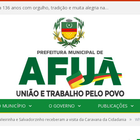
Afuá comemora 136 anos com orgulho, tradição e muita alegria na Quadra Dr. Nelson Salomão
 MUNICÍPIO
O GOVERNO
PUBLICAÇÕES
»
 Vieirinha e Salvadorzinho receberam a visita da Caravana da Cidadania
Wh