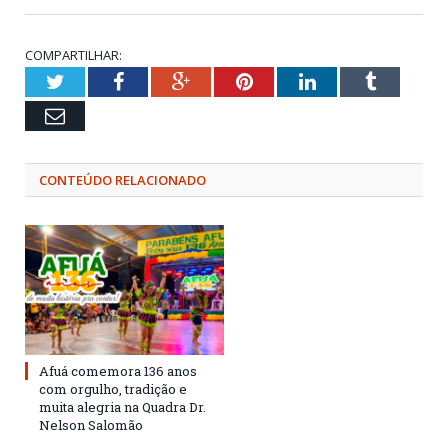
COMPARTILHAR:
Twitter
Facebook
Google+
Pinterest
LinkedIn
Tumblr
Email
CONTEÚDO RELACIONADO
Afuá comemora 136 anos
com orgulho, tradição e
muita alegria na Quadra Dr.
Nelson Salomão