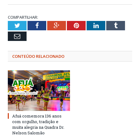
COMPARTILHAR:
Twitter
Facebook
Google+
Pinterest
LinkedIn
Tumblr
Email
CONTEÚDO RELACIONADO
Afuá comemora 136 anos
com orgulho, tradição e
muita alegria na Quadra Dr.
Nelson Salomão