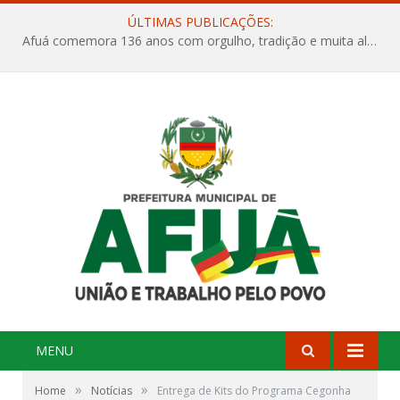
ÚLTIMAS PUBLICAÇÕES:
Projeto Orla Mais Verde – Um novo capítulo para a nossa cidade
MENU
»
»
Home
Notícias
Entrega de Kits do Programa Cegonha