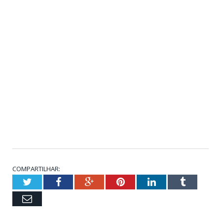
COMPARTILHAR:
Twitter
Facebook
Google+
Pinterest
LinkedIn
Tumblr
Email