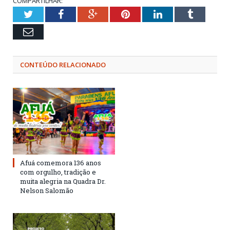
COMPARTILHAR:
Twitter
Facebook
Google+
Pinterest
LinkedIn
Tumblr
Email
CONTEÚDO RELACIONADO
Afuá comemora 136 anos
com orgulho, tradição e
muita alegria na Quadra Dr.
Nelson Salomão