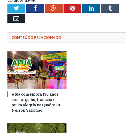
COMPARTILHAR:
Twitter
Facebook
Google+
Pinterest
LinkedIn
Tumblr
Email
CONTEÚDO RELACIONADO
Afuá comemora 136 anos
com orgulho, tradição e
muita alegria na Quadra Dr.
Nelson Salomão