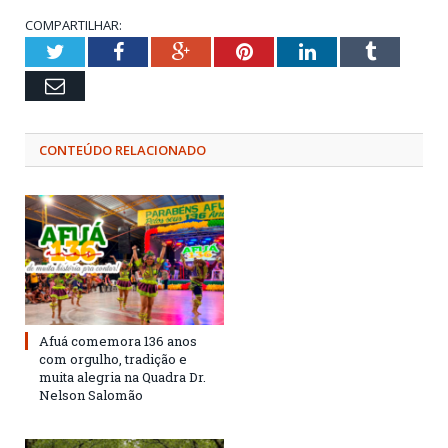
COMPARTILHAR:
Twitter
Facebook
Google+
Pinterest
LinkedIn
Tumblr
Email
CONTEÚDO RELACIONADO
Afuá comemora 136 anos
com orgulho, tradição e
muita alegria na Quadra Dr.
Nelson Salomão