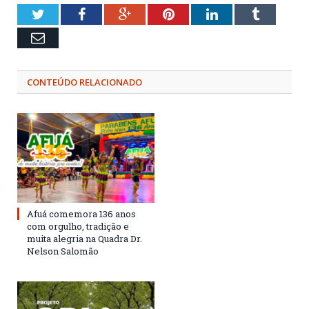
Twitter
Facebook
Google+
Pinterest
LinkedIn
Tumblr
Email
CONTEÚDO RELACIONADO
Afuá comemora 136 anos
com orgulho, tradição e
muita alegria na Quadra Dr.
Nelson Salomão