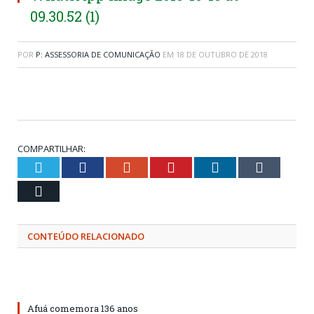
09.30.52 (1)
POR
P: ASSESSORIA DE COMUNICAÇÃO
EM
18 DE OUTUBRO DE 2018
COMPARTILHAR:
Twitter
Facebook
Google+
Pinterest
LinkedIn
Tumblr
Email
CONTEÚDO RELACIONADO
Afuá comemora 136 anos