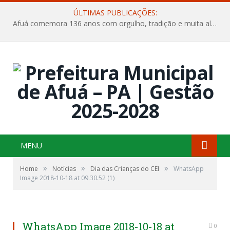
ÚLTIMAS PUBLICAÇÕES:
Afuá comemora 136 anos com orgulho, tradição e muita alegria na Quadra Dr. Nelson Salomão
MENU
»
»
»
Home
Notícias
Dia das Crianças do CEI
WhatsApp
Image 2018-10-18 at 09.30.52 (1)
WhatsApp Image 2018-10-18 at
0