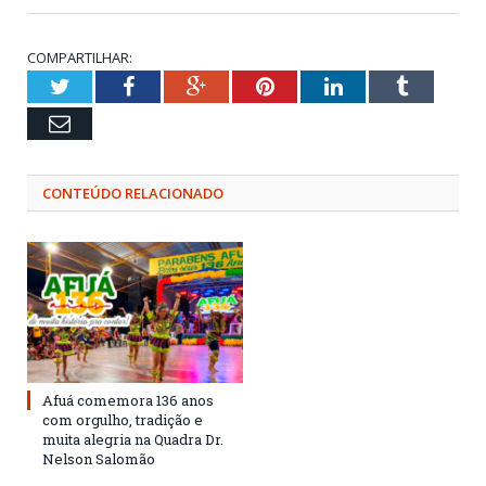
COMPARTILHAR:
Twitter
Facebook
Google+
Pinterest
LinkedIn
Tumblr
Email
CONTEÚDO RELACIONADO
Afuá comemora 136 anos
com orgulho, tradição e
muita alegria na Quadra Dr.
Nelson Salomão