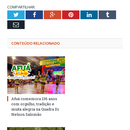
COMPARTILHAR:
Twitter
Facebook
Google+
Pinterest
LinkedIn
Tumblr
Email
CONTEÚDO RELACIONADO
Afuá comemora 136 anos
com orgulho, tradição e
muita alegria na Quadra Dr.
Nelson Salomão