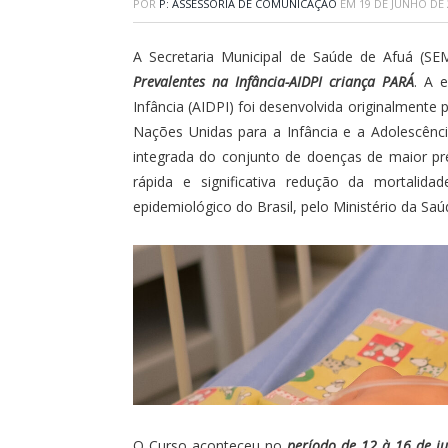
POR
P: ASSESSORIA DE COMUNICAÇÃO
EM
19 DE JUNHO DE 
A Secretaria Municipal de Saúde de Afuá (SE
Prevalentes na Infância-AIDPI criança PARÁ
. A 
Infância (AIDPI) foi desenvolvida originalment
Nações Unidas para a Infância e a Adolescênc
integrada do conjunto de doenças de maior pr
rápida e significativa redução da mortalida
epidemiológico do Brasil, pelo Ministério da Saú
O Curso aconteceu no
período de 12 à 16 de j