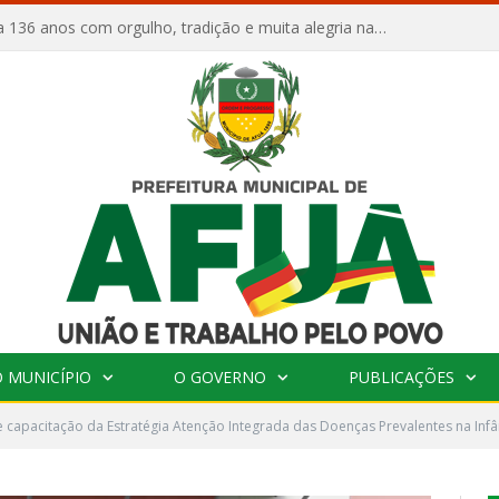
Afuá comemora 136 anos com orgulho, tradição e muita alegria na Quadra Dr. Nelson Salomão
 MUNICÍPIO
O GOVERNO
PUBLICAÇÕES
 capacitação da Estratégia Atenção Integrada das Doenças Prevalentes na Infâ