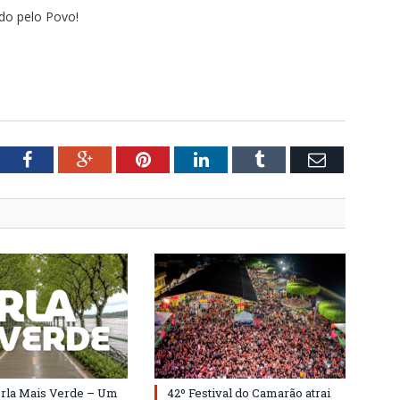
ndo pelo Povo!
tter
Facebook
Google+
Pinterest
LinkedIn
Tumblr
Email
Orla Mais Verde – Um
42º Festival do Camarão atrai