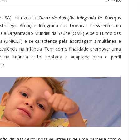
2023
NOTÍCIAS
MUSA), realizou o
Curso de Atenção Integrada às Doenças
estratégia Atenção Integrada das Doenças Prevalentes na
e pela Organização Mundial da Saúde (OMS) e pelo Fundo das
ia (UNICEF) e se caracteriza pela abordagem simultânea e
evalência na infância. Tem como finalidade promover uma
de na infância e foi adotada e adaptada para o perfil
de.
unho de 2023
e foi possível através de uma parceria com o