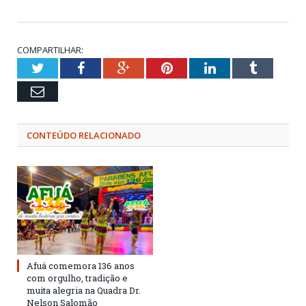
COMPARTILHAR:
Twitter
Facebook
Google+
Pinterest
LinkedIn
Tumblr
Email
CONTEÚDO RELACIONADO
Afuá comemora 136 anos
com orgulho, tradição e
muita alegria na Quadra Dr.
Nelson Salomão