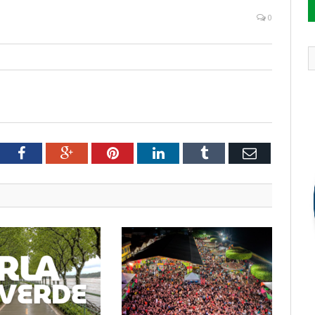
0
tter
Facebook
Google+
Pinterest
LinkedIn
Tumblr
Email