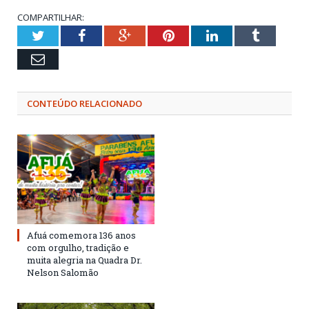
COMPARTILHAR:
Twitter
Facebook
Google+
Pinterest
LinkedIn
Tumblr
Email
CONTEÚDO RELACIONADO
Afuá comemora 136 anos
com orgulho, tradição e
muita alegria na Quadra Dr.
Nelson Salomão