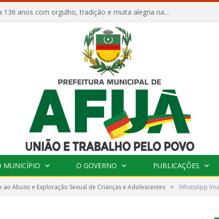
Afuá comemora 136 anos com orgulho, tradição e muita alegria na Quadra Dr. Nelson Salomão
 MUNICÍPIO
O GOVERNO
PUBLICAÇÕES
»
 ao Abuso e Exploração Sexual de Crianças e Adolescentes
WhatsApp Imag