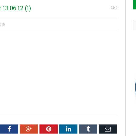
3.06.12 (1)
0
019
tter
Facebook
Google+
Pinterest
LinkedIn
Tumblr
Email