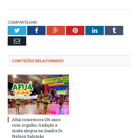
COMPARTILHAR:
Twitter
Facebook
Google+
Pinterest
LinkedIn
Tumblr
Email
CONTEÚDO RELACIONADO
Afuá comemora 136 anos
com orgulho, tradição e
muita alegria na Quadra Dr.
Nelson Salomão