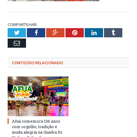
COMPARTILHAR:
Twitter
Facebook
Google+
Pinterest
LinkedIn
Tumblr
Email
CONTEÚDO RELACIONADO
Afuá comemora 136 anos
com orgulho, tradição e
muita alegria na Quadra Dr.