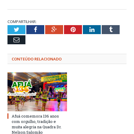
COMPARTILHAR:
Twitter
Facebook
Google+
Pinterest
LinkedIn
Tumblr
Email
CONTEÚDO RELACIONADO
Afuá comemora 136 anos
com orgulho, tradição e
muita alegria na Quadra Dr.
Nelson Salomão