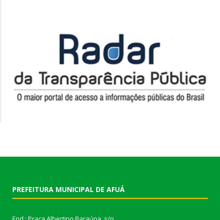
PREFEITURA MUNICIPAL DE AFUÁ
End.: Praça Albertino Baraúna, s/n