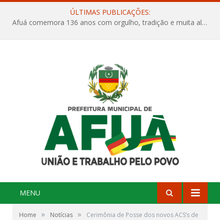
ÚLTIMAS PUBLICAÇÕES:
Projeto Orla Mais Verde – Um novo capítulo para a nossa cidade
MENU
»
»
Home
Notícias
Cerimônia de Posse dos novos ACS’s de