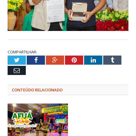
COMPARTILHAR:
Twitter
Facebook
Google+
Pinterest
LinkedIn
Tumblr
Email
CONTEÚDO RELACIONADO