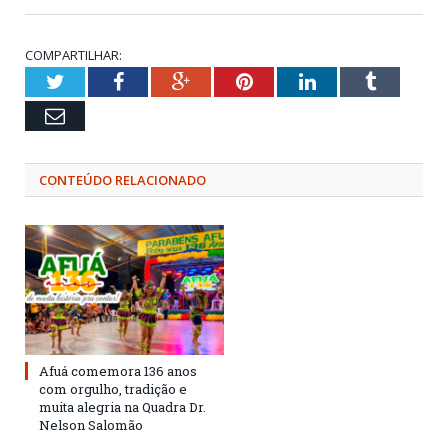
COMPARTILHAR:
Twitter
Facebook
Google+
Pinterest
LinkedIn
Tumblr
Email
CONTEÚDO RELACIONADO
Afuá comemora 136 anos
com orgulho, tradição e
muita alegria na Quadra Dr.
Nelson Salomão