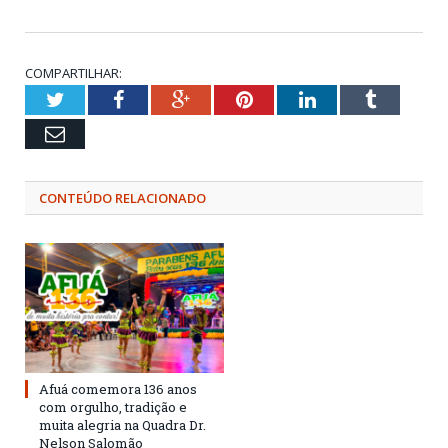
COMPARTILHAR:
Twitter
Facebook
Google+
Pinterest
LinkedIn
Tumblr
Email
CONTEÚDO RELACIONADO
Afuá comemora 136 anos
com orgulho, tradição e
muita alegria na Quadra Dr.
Nelson Salomão