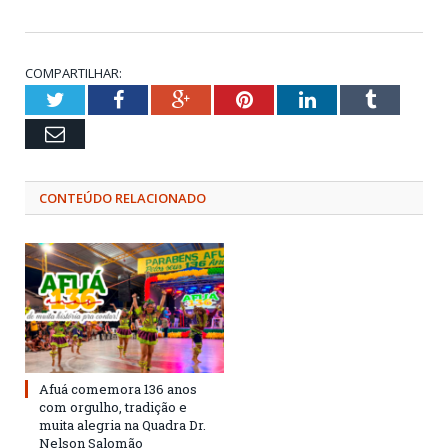
COMPARTILHAR:
Twitter
Facebook
Google+
Pinterest
LinkedIn
Tumblr
Email
CONTEÚDO RELACIONADO
Afuá comemora 136 anos
com orgulho, tradição e
muita alegria na Quadra Dr.
Nelson Salomão