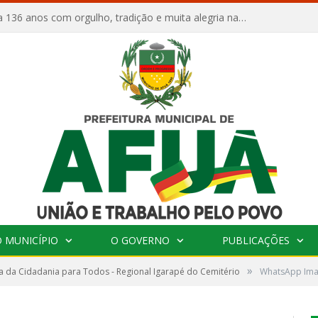
Afuá comemora 136 anos com orgulho, tradição e muita alegria na Quadra Dr. Nelson Salomão
 MUNICÍPIO
O GOVERNO
PUBLICAÇÕES
»
 da Cidadania para Todos - Regional Igarapé do Cemitério
WhatsApp Imag