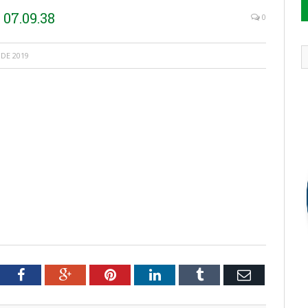
07.09.38
0
DE 2019
tter
Facebook
Google+
Pinterest
LinkedIn
Tumblr
Email