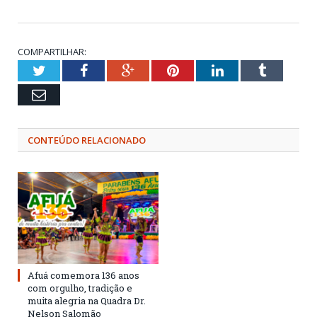
COMPARTILHAR:
Twitter
Facebook
Google+
Pinterest
LinkedIn
Tumblr
Email
CONTEÚDO RELACIONADO
Afuá comemora 136 anos
com orgulho, tradição e
muita alegria na Quadra Dr.
Nelson Salomão