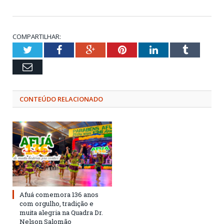
COMPARTILHAR:
Twitter
Facebook
Google+
Pinterest
LinkedIn
Tumblr
Email
CONTEÚDO RELACIONADO
Afuá comemora 136 anos
com orgulho, tradição e
muita alegria na Quadra Dr.
Nelson Salomão