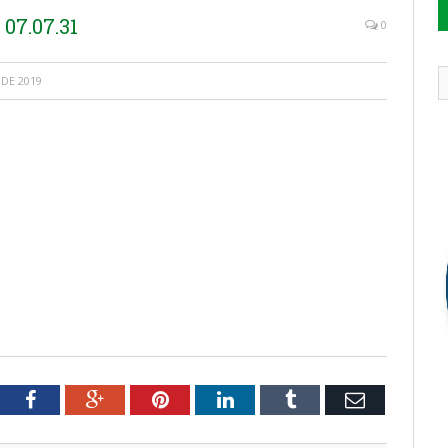
07.07.31
0
DE 2019
tter
Facebook
Google+
Pinterest
LinkedIn
Tumblr
Email