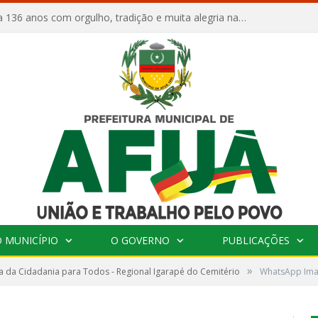
Afuá comemora 136 anos com orgulho, tradição e muita alegria na Quadra Dr. Nelson Salomão
 MUNICÍPIO
O GOVERNO
PUBLICAÇÕES
»
 da Cidadania para Todos - Regional Igarapé do Cemitério
WhatsApp Imag