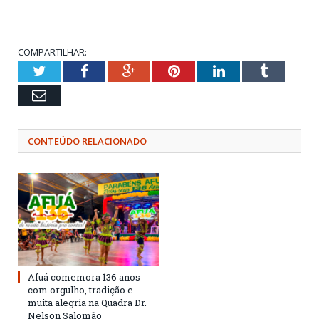
COMPARTILHAR:
Twitter
Facebook
Google+
Pinterest
LinkedIn
Tumblr
Email
CONTEÚDO RELACIONADO
Afuá comemora 136 anos
com orgulho, tradição e
muita alegria na Quadra Dr.
Nelson Salomão