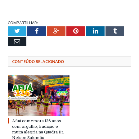
COMPARTILHAR:
Twitter
Facebook
Google+
Pinterest
LinkedIn
Tumblr
Email
CONTEÚDO RELACIONADO
Afuá comemora 136 anos
com orgulho, tradição e
muita alegria na Quadra Dr.
Nelson Salomão