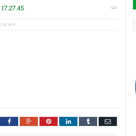
17.27.45
0
 DE 2019
tter
Facebook
Google+
Pinterest
LinkedIn
Tumblr
Email