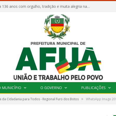
Afuá comemora 136 anos com orgulho, tradição e muita alegria na Quadra Dr. Nelson Salomão
 MUNICÍPIO
O GOVERNO
PUBLICAÇÕES
»
 da Cidadania para Todos - Regional Furo dos Botos
WhatsApp Image 201