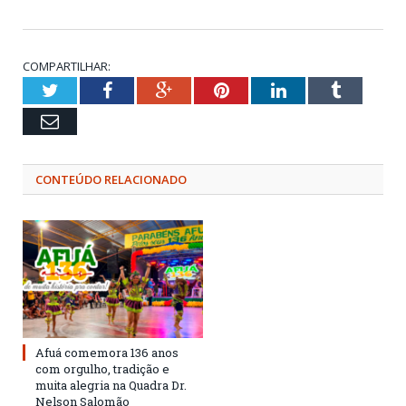
COMPARTILHAR:
Twitter
Facebook
Google+
Pinterest
LinkedIn
Tumblr
Email
CONTEÚDO RELACIONADO
Afuá comemora 136 anos
com orgulho, tradição e
muita alegria na Quadra Dr.
Nelson Salomão