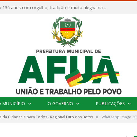
Afuá comemora 136 anos com orgulho, tradição e muita alegria na Quadra Dr. Nelson Salomão
 MUNICÍPIO
O GOVERNO
PUBLICAÇÕES
»
 da Cidadania para Todos - Regional Furo dos Botos
WhatsApp Image 201