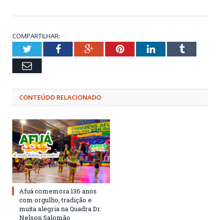
COMPARTILHAR:
Twitter
Facebook
Google+
Pinterest
LinkedIn
Tumblr
Email
CONTEÚDO RELACIONADO
Afuá comemora 136 anos
com orgulho, tradição e
muita alegria na Quadra Dr.
Nelson Salomão