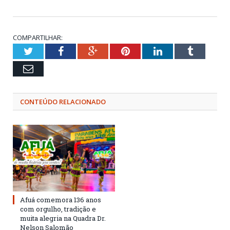
COMPARTILHAR:
Twitter
Facebook
Google+
Pinterest
LinkedIn
Tumblr
Email
CONTEÚDO RELACIONADO
Afuá comemora 136 anos
com orgulho, tradição e
muita alegria na Quadra Dr.
Nelson Salomão