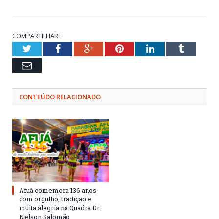
COMPARTILHAR:
Twitter
Facebook
Google+
Pinterest
LinkedIn
Tumblr
Email
CONTEÚDO RELACIONADO
Afuá comemora 136 anos
com orgulho, tradição e
muita alegria na Quadra Dr.
Nelson Salomão