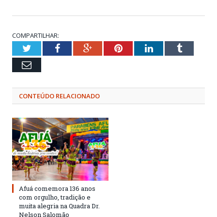
COMPARTILHAR:
Twitter
Facebook
Google+
Pinterest
LinkedIn
Tumblr
Email
CONTEÚDO RELACIONADO
Afuá comemora 136 anos
com orgulho, tradição e
muita alegria na Quadra Dr.
Nelson Salomão