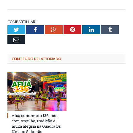
COMPARTILHAR:
Twitter
Facebook
Google+
Pinterest
LinkedIn
Tumblr
Email
CONTEÚDO RELACIONADO
Afuá comemora 136 anos
com orgulho, tradição e
muita alegria na Quadra Dr.
Nelson Salomão