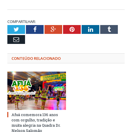
COMPARTILHAR:
Twitter
Facebook
Google+
Pinterest
LinkedIn
Tumblr
Email
CONTEÚDO RELACIONADO
Afuá comemora 136 anos
com orgulho, tradição e
muita alegria na Quadra Dr.
Nelson Salomão