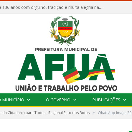
Afuá comemora 136 anos com orgulho, tradição e muita alegria na Quadra Dr. Nelson Salomão
 MUNICÍPIO
O GOVERNO
PUBLICAÇÕES
»
 da Cidadania para Todos - Regional Furo dos Botos
WhatsApp Image 201