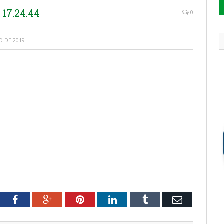
17.24.44
0
 DE 2019
tter
Facebook
Google+
Pinterest
LinkedIn
Tumblr
Email