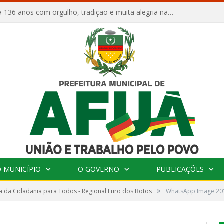
Afuá comemora 136 anos com orgulho, tradição e muita alegria na Quadra Dr. Nelson Salomão
 MUNICÍPIO
O GOVERNO
PUBLICAÇÕES
»
 da Cidadania para Todos - Regional Furo dos Botos
WhatsApp Image 201