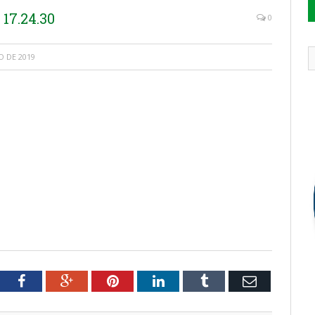
17.24.30
0
 DE 2019
tter
Facebook
Google+
Pinterest
LinkedIn
Tumblr
Email