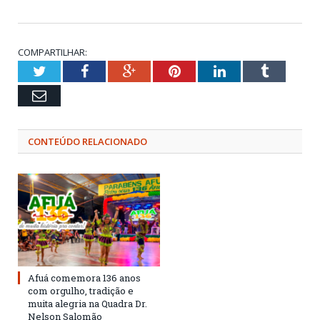
COMPARTILHAR:
Twitter
Facebook
Google+
Pinterest
LinkedIn
Tumblr
Email
CONTEÚDO RELACIONADO
Afuá comemora 136 anos
com orgulho, tradição e
muita alegria na Quadra Dr.
Nelson Salomão